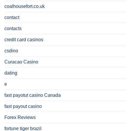
coalhousefort.co.uk
contact
contacts
credit card casinos
csdino
Curacao Casino
dating
e
fast payotut casino Canada
fast payout casino
Forex Reviews
fortune tiger brazil