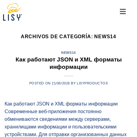
ARCHIVOS DE CATEGORÍA:
NEWS14
NEWS14
Как работают JSON и XML форматы
информации
POSTED ON
21/06/2026
BY
LISYPRODUCTOS
Как работают JSON и XML форматы информации
Современные веб-приложения постоянно
обмениваются сведениями между серверами,
хранилищами информации и пользовательскими
устройствами. Для отправки организованных данных