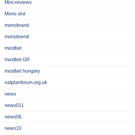
Mini-reviews
Mono slot
monobrand
monobrend
mostbet
mostbet GR
mostbet hungary
natplanforum.org.uk
news
news011
news06
news10