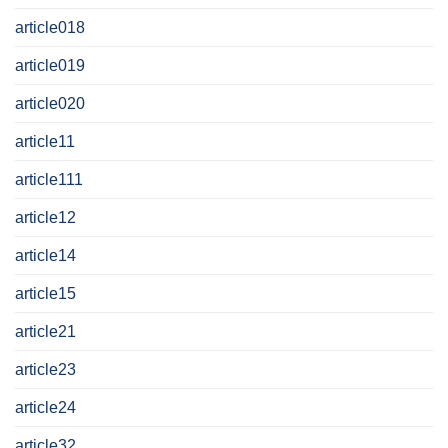
article018
article019
article020
article11
article111
article12
article14
article15
article21
article23
article24
article32