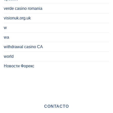
verde casino romania
visionuk.org.uk
w
wa
withdrawal casino CA
world
Новости Форекс
CONTACTO