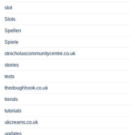
slot
Slots
Spellen
Spiele
stnicholascommunitycentre.co.uk
stories
texts
thedoughhook.co.uk
trends
tutorials
ukcreams.co.uk
updates