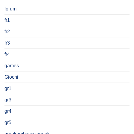
forum
fr1
fr2
fr3
fr4
games
Giochi
gr1
gr3
gr4
gr5
greekembassy.org.uk