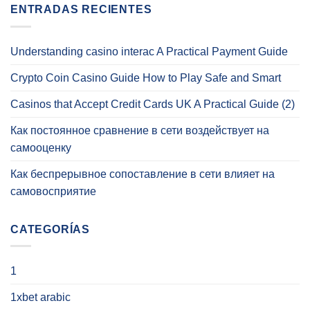
ENTRADAS RECIENTES
Understanding casino interac A Practical Payment Guide
Crypto Coin Casino Guide How to Play Safe and Smart
Casinos that Accept Credit Cards UK A Practical Guide (2)
Как постоянное сравнение в сети воздействует на
самооценку
Как беспрерывное сопоставление в сети влияет на
самовосприятие
CATEGORÍAS
1
1xbet arabic