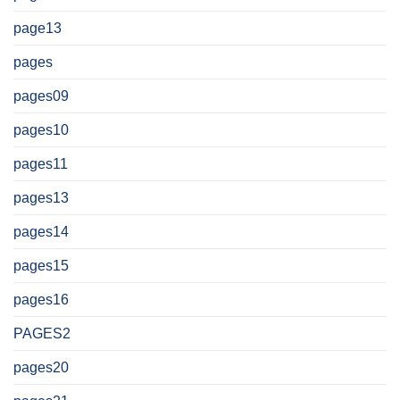
page13
pages
pages09
pages10
pages11
pages13
pages14
pages15
pages16
PAGES2
pages20