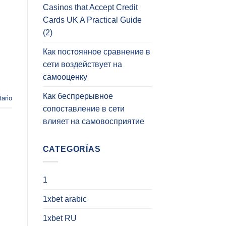
Casinos that Accept Credit
Cards UK A Practical Guide
(2)
Как постоянное сравнение в
сети воздействует на
самооценку
Как беспрерывное
ario
сопоставление в сети
влияет на самовосприятие
CATEGORÍAS
1
1xbet arabic
1xbet RU