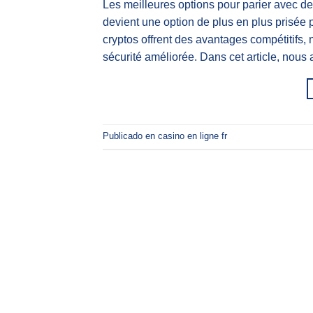
Les meilleures options pour parier avec d
devient une option de plus en plus prisée p
cryptos offrent des avantages compétitifs, 
sécurité améliorée. Dans cet article, nous 
Publicado en
casino en ligne fr